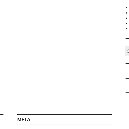
S
na
META