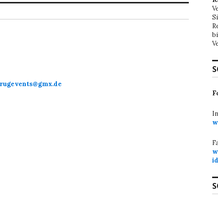
V
S
R
b
V
S
rugevents@gmx.de
F
I
w
F
w
i
S