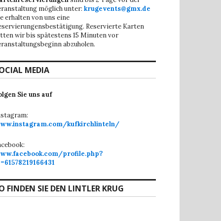
eranstaltung möglich unter:
krugevents@gmx.de
ie erhalten von uns eine
eservierungensbestätigung. Reservierte Karten
itten wir bis spätestens 15 Minuten vor
eranstaltungsbeginn abzuholen.
OCIAL MEDIA
olgen Sie uns auf
nstagram:
ww.instagram.com/kufkirchlinteln/
acebook:
ww.facebook.com/profile.php?
d=61578219166431
O FINDEN SIE DEN LINTLER KRUG