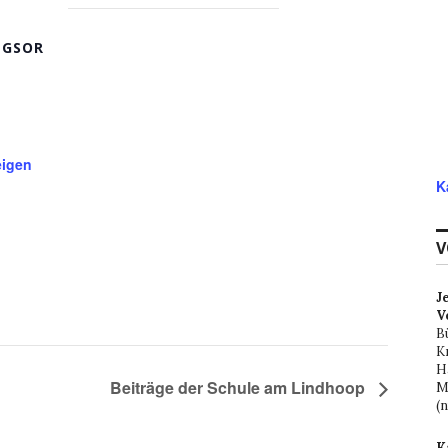
NGSOR
eigen
K
V
J
V
B
K
H
Beiträge der Schule am Lindhoop
M
(
K