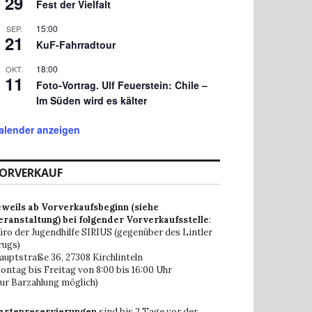
29
Fest der Vielfalt
15:00
SEP.
21
KuF-Fahrradtour
18:00
OKT.
11
Foto-Vortrag. Ulf Feuerstein: Chile –
Im Süden wird es kälter
alender anzeigen
ORVERKAUF
eweils ab Vorverkaufsbeginn (siehe
eranstaltung) bei folgender Vorverkaufsstelle
:
üro der Jugendhilfe SIRIUS (gegenüber des Lintler
rugs)
auptstraße 36,
27308 Kirchlinteln
ontag bis Freitag von 8:00 bis 16:00 Uhr
nur Barzahlung möglich)
artenreservierungen
sind bis 2 Tage vor der