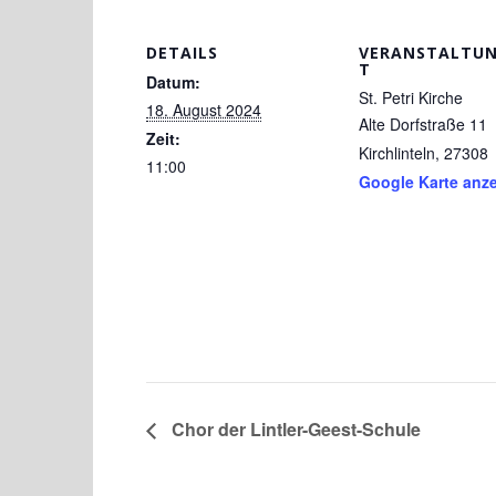
a
a
m
h
ei
c
st
ai
at
le
DETAILS
VERANSTALTU
e
o
l
s
n
T
Datum:
b
d
A
St. Petri Kirche
18. August 2024
Alte Dorfstraße 11
o
o
p
Zeit:
Kirchlinteln
,
27308
11:00
o
n
p
Google Karte anz
k
Chor der Lintler-Geest-Schule