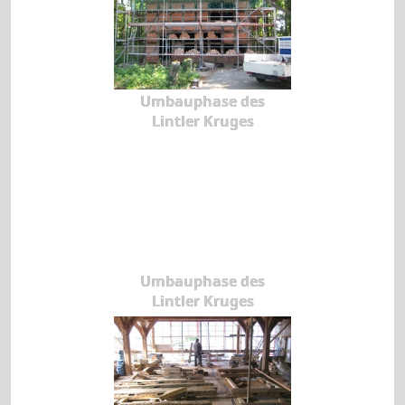
Umbauphase des
Lintler Kruges
Umbauphase des
Lintler Kruges