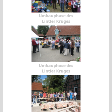
Umbauphase des
Lintler Kruges
Umbauphase des
Lintler Kruges