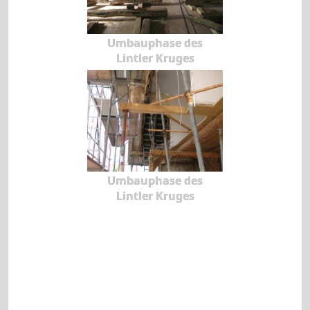
Umbauphase des
Lintler Kruges
Umbauphase des
Lintler Kruges