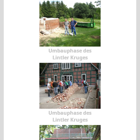
Umbauphase des
Lintler Kruges
Umbauphase des
Lintler Kruges