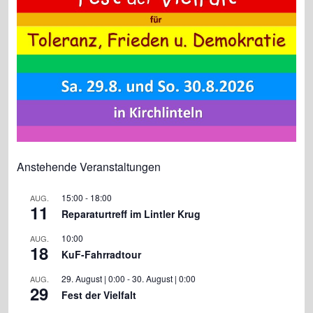
o
p
k
Anstehende Veranstaltungen
15:00
-
18:00
AUG.
11
Reparaturtreff im Lintler Krug
10:00
AUG.
18
KuF-Fahrradtour
29. August | 0:00
-
30. August | 0:00
AUG.
29
Fest der Vielfalt