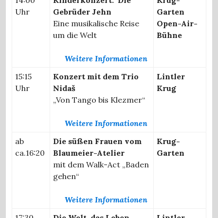
Uhr
Gebrüder Jehn
Garten
Eine musikalische Reise
Open-Air-
um die Welt
Bühne
Weitere Informationen
15:15
Konzert mit dem Trio
Lintler
Uhr
Nidaš
Krug
„Von Tango bis Klezmer“
Weitere Informationen
ab
Die süßen Frauen vom
Krug-
ca.16:20
Blaumeier-Atelier
Garten
mit dem Walk-Act „Baden
gehen“
Weitere Informationen
17:30
Die Welt, das Leben –
Lintler