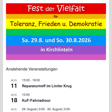
o
n
p
o
p
k
Anstehende Veranstaltungen
15:00
-
18:00
AUG.
11
Reparaturtreff im Lintler Krug
10:00
AUG.
18
KuF-Fahrradtour
29. August | 0:00
-
30. August | 0:00
AUG.