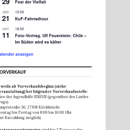
29
Fest der Vielfalt
15:00
SEP.
21
KuF-Fahrradtour
18:00
OKT.
11
Foto-Vortrag. Ulf Feuerstein: Chile –
Im Süden wird es kälter
alender anzeigen
ORVERKAUF
eweils ab Vorverkaufsbeginn (siehe
eranstaltung) bei folgender Vorverkaufsstelle
:
üro der Jugendhilfe SIRIUS (gegenüber des Lintler
rugs)
auptstraße 36,
27308 Kirchlinteln
ontag bis Freitag von 8:00 bis 16:00 Uhr
nur Barzahlung möglich)
artenreservierungen
sind bis 2 Tage vor der