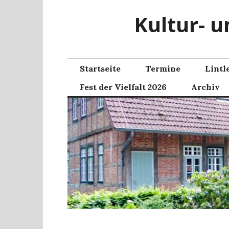
Zum
Kultur- u
Inhalt
springen
Startseite
Termine
Lintl
Fest der Vielfalt 2026
Archiv