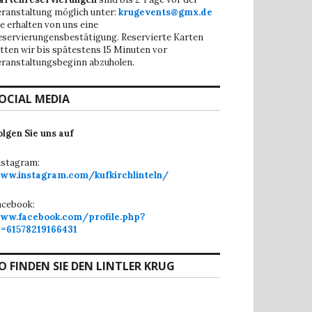
eranstaltung möglich unter:
krugevents@gmx.de
ie erhalten von uns eine
eservierungensbestätigung. Reservierte Karten
itten wir bis spätestens 15 Minuten vor
eranstaltungsbeginn abzuholen.
OCIAL MEDIA
olgen Sie uns auf
nstagram:
ww.instagram.com/kufkirchlinteln/
acebook:
ww.facebook.com/profile.php?
d=61578219166431
O FINDEN SIE DEN LINTLER KRUG