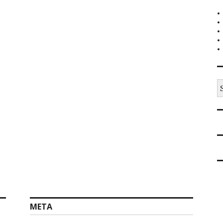
S
na
META