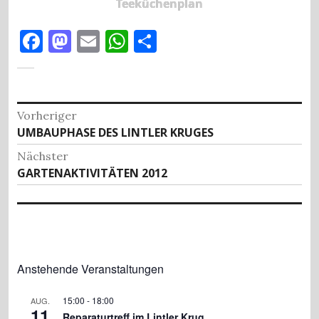
Teeküchenplan
F
M
E
W
T
a
as
m
h
ei
c
to
ai
at
le
e
d
l
s
n
Beitragsnavigation
Vorheriger
b
o
A
Vorheriger
UMBAUPHASE DES LINTLER KRUGES
o
n
p
Beitrag:
Nächster
o
p
Nächster
GARTENAKTIVITÄTEN 2012
Beitrag:
k
Anstehende Veranstaltungen
15:00
-
18:00
AUG.
11
Reparaturtreff im Lintler Krug