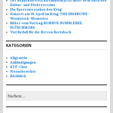
Der Reparaturtreff Kirchlinteln jetzt unter dem Dach des
Kultur- und Fördervereins
Die Sparrows rocken den Krug
Konzert am 18. April im Krug: THE SPARROWS –
Woodstock–Memories
Bilder vom Vortrag BOMBUS, BUMBLEBEE,
PLÜSCHMORS
Viel Beifall für die Herren Bertzbach
KATEGORIEN
Allgemein
Ankündigungen
KUF-Chor
Presseberichte
Rückblick
Suchen
nach: