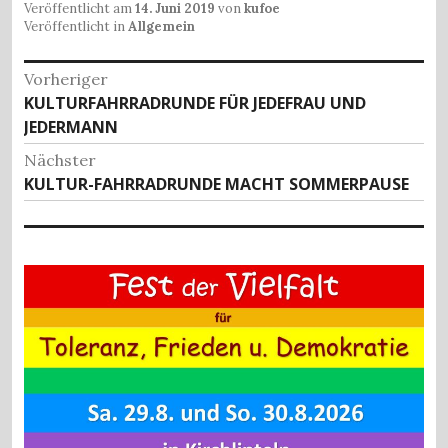
c
to
ai
at
le
Veröffentlicht am
14. Juni 2019
von
kufoe
e
d
l
s
n
Veröffentlicht in
Allgemein
b
o
A
Beitragsnavigation
Vorheriger
o
n
p
Vorheriger
KULTURFAHRRADRUNDE FÜR JEDEFRAU UND
o
p
Beitrag:
JEDERMANN
k
Nächster
Nächster
KULTUR-FAHRRADRUNDE MACHT SOMMERPAUSE
Beitrag: