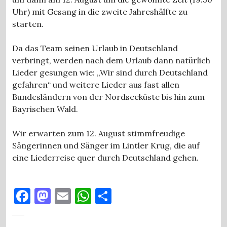
Uhr) mit Gesang in die zweite Jahreshälfte zu
starten.
Da das Team seinen Urlaub in Deutschland
verbringt, werden nach dem Urlaub dann natürlich
Lieder gesungen wie: „Wir sind durch Deutschland
gefahren“ und weitere Lieder aus fast allen
Bundesländern von der Nordseeküste bis hin zum
Bayrischen Wald.
Wir erwarten zum 12. August stimmfreudige
Sängerinnen und Sänger im Lintler Krug, die auf
eine Liederreise quer durch Deutschland gehen.
F
M
E
W
T
a
as
m
h
ei