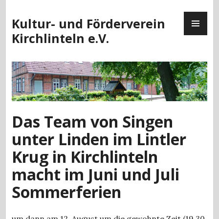
Zum
PR
Inhalt
Kultur- und Förderverein
ME
springen
Kirchlinteln e.V.
Das Team von Singen
unter Linden im Lintler
Krug in Kirchlinteln
macht im Juni und Juli
Sommerferien
um dann am 12. August um die gewohnte Zeit (19.30