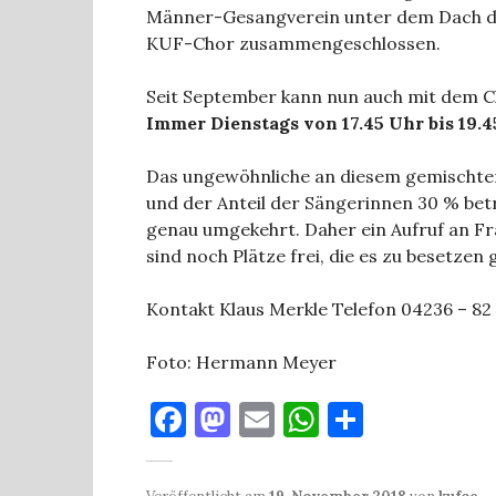
Männer-Gesangverein unter dem Dach des
KUF-Chor zusammengeschlossen.
Seit September kann nun auch mit dem C
Immer Dienstags von 17.45 Uhr bis 19.4
Das ungewöhnliche an diesem gemischten
und der Anteil der Sängerinnen 30 % betr
genau umgekehrt. Daher ein Aufruf an Fr
sind noch Plätze frei, die es zu besetzen g
Kontakt Klaus Merkle Telefon 04236 – 82
Foto: Hermann Meyer
F
M
E
W
T
a
as
m
h
ei
c
to
ai
at
le