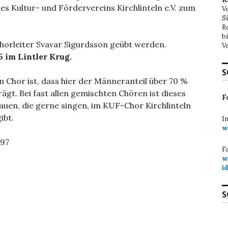
 Kultur- und Fördervereins Kirchlinteln e.V. zum
V
S
R
b
horleiter Svavar Sigurdsson geübt werden.
V
5 im Lintler Krug.
S
 Chor ist, dass hier der Männeranteil über 70 %
ägt. Bei fast allen gemischten Chören ist dieses
F
auen, die gerne singen, im KUF-Chor Kirchlinteln
ibt.
I
w
 97
F
w
i
S