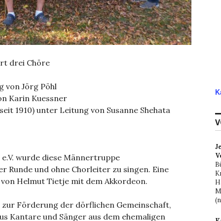
Ort drei Chöre
ng von Jörg Pöhl
K
on Karin Kuessner
(seit 1910) unter Leitung von Susanne Shehata
V
J
V
 e.V. wurde diese Männertruppe
B
r Runde und ohne Chorleiter zu singen. Eine
K
 von Helmut Tietje mit dem Akkordeon.
H
M
(
 zur Förderung der dörflichen Gemeinschaft,
 aus Kantare und Sänger aus dem ehemaligen
K