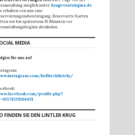
eranstaltung möglich unter:
krugevents@gmx.de
ie erhalten von uns eine
eservierungensbestätigung. Reservierte Karten
itten wir bis spätestens 15 Minuten vor
eranstaltungsbeginn abzuholen.
OCIAL MEDIA
olgen Sie uns auf
nstagram:
ww.instagram.com/kufkirchlinteln/
acebook:
ww.facebook.com/profile.php?
d=61578219166431
O FINDEN SIE DEN LINTLER KRUG