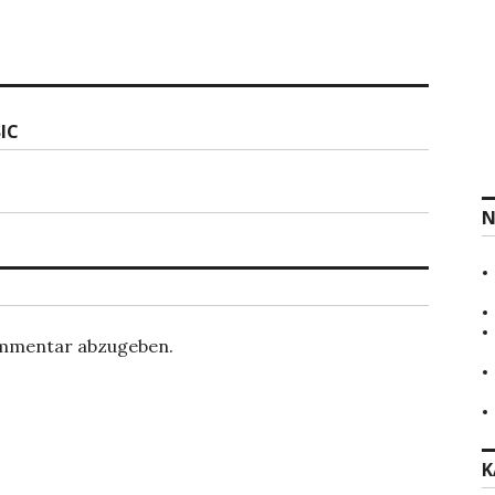
IC
N
ommentar abzugeben.
K