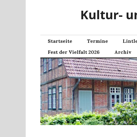
Zum
Kultur- u
Inhalt
springen
Startseite
Termine
Lintl
Fest der Vielfalt 2026
Archiv