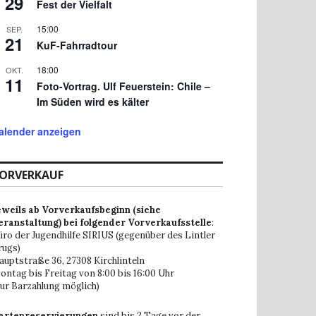
29
Fest der Vielfalt
15:00
SEP.
21
KuF-Fahrradtour
18:00
OKT.
11
Foto-Vortrag. Ulf Feuerstein: Chile –
Im Süden wird es kälter
alender anzeigen
ORVERKAUF
eweils ab Vorverkaufsbeginn (siehe
eranstaltung) bei folgender Vorverkaufsstelle
:
üro der Jugendhilfe SIRIUS (gegenüber des Lintler
rugs)
auptstraße 36,
27308 Kirchlinteln
ontag bis Freitag von 8:00 bis 16:00 Uhr
nur Barzahlung möglich)
artenreservierungen
sind bis 2 Tage vor der