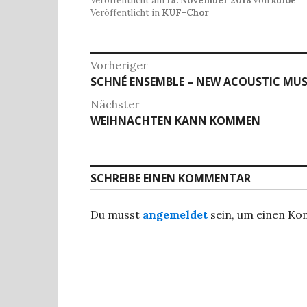
Veröffentlicht am
19. November 2018
von
kufoe
e
d
l
s
n
Veröffentlicht in
KUF-Chor
b
o
A
o
n
p
Beitragsnavigation
Vorheriger
o
p
Vorheriger
SCHNÉ ENSEMBLE – NEW ACOUSTIC MUS
Beitrag:
k
Nächster
Nächster
WEIHNACHTEN KANN KOMMEN
Beitrag:
SCHREIBE EINEN KOMMENTAR
Du musst
angemeldet
sein, um einen K