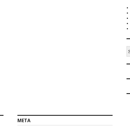
S
na
META