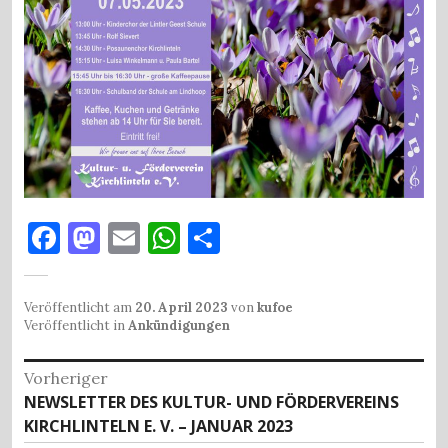
F
M
E
W
T
a
as
m
h
ei
c
to
ai
at
le
Veröffentlicht am
20. April 2023
von
kufoe
e
d
l
s
n
Veröffentlicht in
Ankündigungen
b
o
A
Beitragsnavigation
Vorheriger
o
n
p
Vorheriger
NEWSLETTER DES KULTUR- UND FÖRDERVEREINS
o
p
Beitrag:
KIRCHLINTELN E. V. – JANUAR 2023