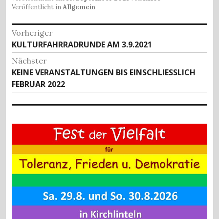
e
d
l
s
n
Veröffentlicht in
Allgemein
b
o
A
Beitragsnavigation
Vorheriger
o
n
p
Vorheriger
KULTURFAHRRADRUNDE AM 3.9.2021
o
p
Beitrag:
Nächster
k
Nächster
KEINE VERANSTALTUNGEN BIS EINSCHLIESSLICH F
Beitrag:
EBRUAR 2022