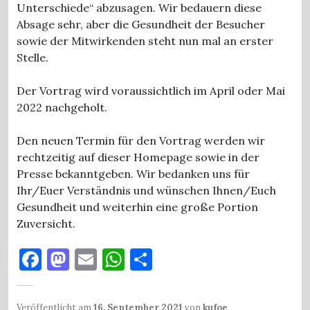
Unterschiede“ abzusagen. Wir bedauern diese
Absage sehr, aber die Gesundheit der Besucher
sowie der Mitwirkenden steht nun mal an erster
Stelle.
Der Vortrag wird voraussichtlich im April oder Mai
2022 nachgeholt.
Den neuen Termin für den Vortrag werden wir
rechtzeitig auf dieser Homepage sowie in der
Presse bekanntgeben. Wir bedanken uns für
Ihr/Euer Verständnis und wünschen Ihnen/Euch
Gesundheit und weiterhin eine große Portion
Zuversicht.
F
M
E
W
T
a
as
m
h
ei
c
to
ai
at
le
Veröffentlicht am
16. September 2021
von
kufoe