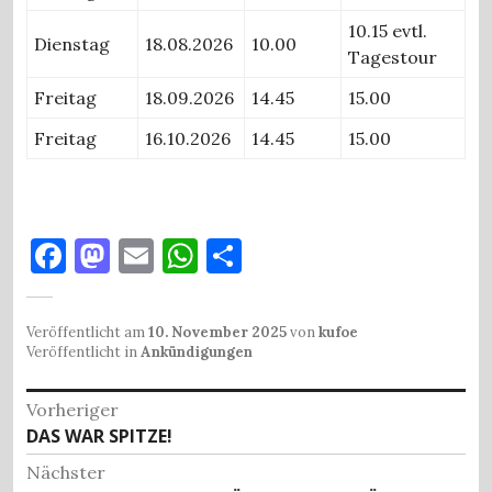
10.15 evtl.
Dienstag
18.08.2026
10.00
Tagestour
Freitag
18.09.2026
14.45
15.00
Freitag
16.10.2026
14.45
15.00
F
M
E
W
T
a
as
m
h
ei
c
to
ai
at
le
Veröffentlicht am
10. November 2025
von
kufoe
e
d
l
s
n
Veröffentlicht in
Ankündigungen
b
o
A
Beitragsnavigation
Vorheriger
o
n
p
Vorheriger
DAS WAR SPITZE!
o
p
Beitrag:
Nächster