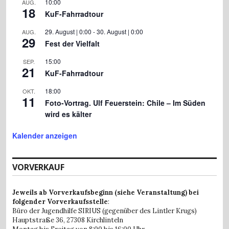
10:00
AUG.
18
KuF-Fahrradtour
29. August | 0:00
-
30. August | 0:00
AUG.
29
Fest der Vielfalt
15:00
SEP.
21
KuF-Fahrradtour
18:00
OKT.
11
Foto-Vortrag. Ulf Feuerstein: Chile – Im Süden
wird es kälter
Kalender anzeigen
VORVERKAUF
Jeweils ab Vorverkaufsbeginn (siehe Veranstaltung) bei
folgender Vorverkaufsstelle
:
Büro der Jugendhilfe SIRIUS (gegenüber des Lintler Krugs)
Hauptstraße 36,
27308 Kirchlinteln