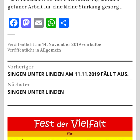
getaner Arbeit für eine kleine Stärkung gesorgt.
F
M
E
W
T
a
as
m
h
ei
c
to
ai
at
le
Veröffentlicht am
14. November 2019
von
kufoe
e
d
l
s
n
Veröffentlicht in
Allgemein
b
o
A
Beitragsnavigation
Vorheriger
o
n
p
Vorheriger
SINGEN UNTER LINDEN AM 11.11.2019 FÄLLT AUS.
o
p
Beitrag:
Nächster
k
Nächster
SINGEN UNTER LINDEN
Beitrag: