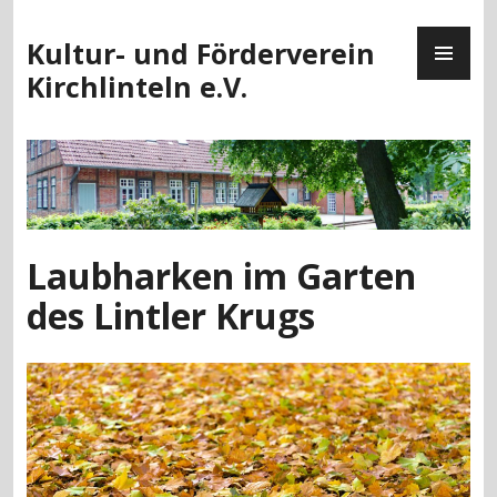
Zum
PR
Inhalt
Kultur- und Förderverein
ME
springen
Kirchlinteln e.V.
Laubharken im Garten
des Lintler Krugs