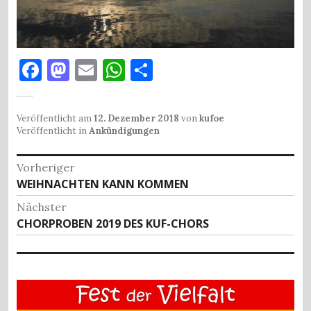
F
M
E
W
T
a
as
m
h
ei
c
to
ai
at
le
Veröffentlicht am
12. Dezember 2018
von
kufoe
e
d
l
s
n
Veröffentlicht in
Ankündigungen
b
o
A
Beitragsnavigation
Vorheriger
o
n
p
Vorheriger
WEIHNACHTEN KANN KOMMEN
o
p
Beitrag:
Nächster
k
Nächster
CHORPROBEN 2019 DES KUF-CHORS
Beitrag: