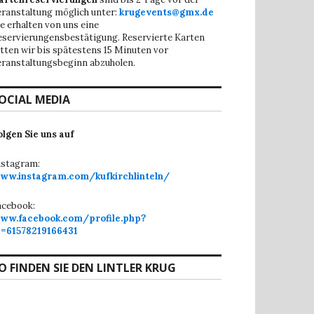
eranstaltung möglich unter:
krugevents@gmx.de
ie erhalten von uns eine
eservierungensbestätigung. Reservierte Karten
itten wir bis spätestens 15 Minuten vor
eranstaltungsbeginn abzuholen.
OCIAL MEDIA
olgen Sie uns auf
nstagram:
ww.instagram.com/kufkirchlinteln/
acebook:
ww.facebook.com/profile.php?
d=61578219166431
O FINDEN SIE DEN LINTLER KRUG