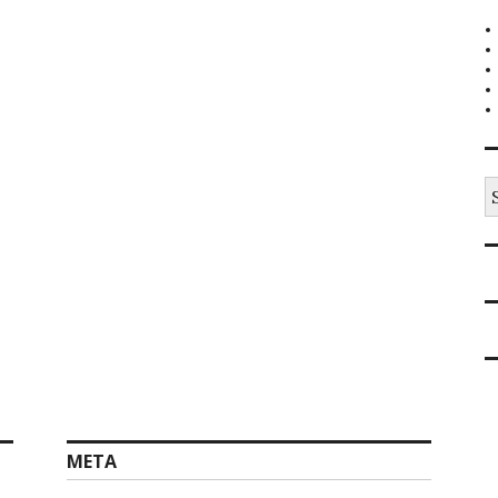
S
na
META