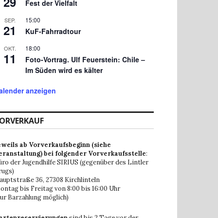
29
Fest der Vielfalt
15:00
SEP.
21
KuF-Fahrradtour
18:00
OKT.
11
Foto-Vortrag. Ulf Feuerstein: Chile –
Im Süden wird es kälter
alender anzeigen
ORVERKAUF
eweils ab Vorverkaufsbeginn (siehe
eranstaltung) bei folgender Vorverkaufsstelle
:
üro der Jugendhilfe SIRIUS (gegenüber des Lintler
rugs)
auptstraße 36,
27308 Kirchlinteln
ontag bis Freitag von 8:00 bis 16:00 Uhr
nur Barzahlung möglich)
artenreservierungen
sind bis 2 Tage vor der