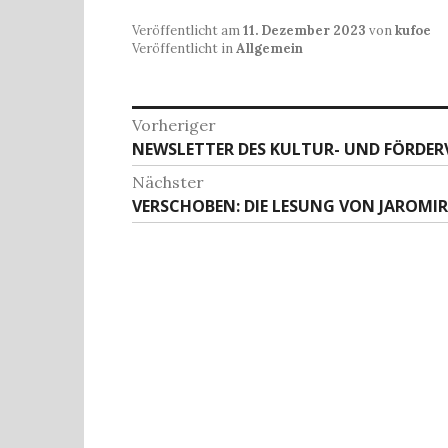
c
to
ai
at
le
Veröffentlicht am
11. Dezember 2023
von
kufoe
e
d
l
s
n
Veröffentlicht in
Allgemein
b
o
A
o
n
p
Beitragsnavigation
Vorheriger
o
p
Vorheriger
NEWSLETTER DES KULTUR- UND FÖRDERVER
Beitrag:
k
Nächster
Nächster
VERSCHOBEN: DIE LESUNG VON JAROMI
Beitrag: