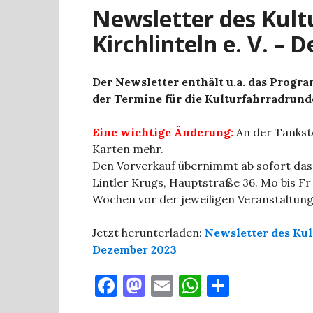
Newsletter des Kult
Kirchlinteln e. V. –
Der Newsletter enthält u.a. das Progra
der Termine für die Kulturfahrradrund
Eine wichtige Änderung:
An der Tankst
Karten mehr.
Den Vorverkauf übernimmt ab sofort das
Lintler Krugs, Hauptstraße 36. Mo bis Fr 
Wochen vor der jeweiligen Veranstaltung
Jetzt herunterladen:
Newsletter des Kult
Dezember 2023
F
M
E
W
T
a
as
m
h
ei