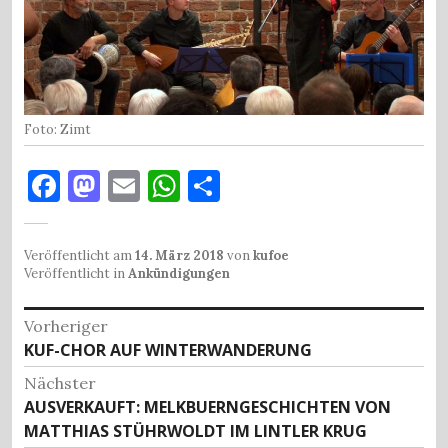
Foto: Zimt
F
M
E
W
T
a
as
m
h
ei
c
to
ai
at
le
Veröffentlicht am
14. März 2018
von
kufoe
e
d
l
s
n
Veröffentlicht in
Ankündigungen
b
o
A
Beitragsnavigation
Vorheriger
o
n
p
Vorheriger
KUF-CHOR AUF WINTERWANDERUNG
o
p
Beitrag:
Nächster
k
Nächster
AUSVERKAUFT: MELKBUERNGESCHICHTEN VON
Beitrag:
MATTHIAS STÜHRWOLDT IM LINTLER KRUG